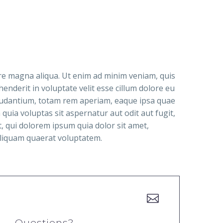
ore magna aliqua. Ut enim ad minim veniam, quis
enderit in voluptate velit esse cillum dolore eu
 laudantium, totam rem aperiam, eaque ipsa quae
quia voluptas sit aspernatur aut odit aut fugit,
 qui dolorem ipsum quia dolor sit amet,
aliquam quaerat voluptatem.


Questions?