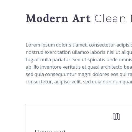
Modern Art
Clean 
Lorem ipsum dolor sit amet, consectetur adipisi
nostrud exercitation ullamco laboris nisi ut ali
fugiat nulla pariatur. Sed ut spiciatis unde om
ab illo inventore veritatis et quasi architecto b
sed quia consequuntur magni dolores eos qui ra
consectetur, adipisci velit, sed quia non numq


Download