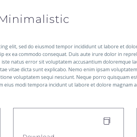
Minimalistic
cing elit, sed do eiusmod tempor incididunt ut labore et dol
quip ex ea commodo consequat. Duis aute irure dolor in repreh
nis iste natus error sit voluptatem accusantium doloremque
eatae vitae dicta sunt explicabo. Nemo enim ipsam voluptatem 
tione voluptatem sequi nesciunt. Neque porro quisquam est,
uam eius modi tempora incidunt ut labore et dolore magnam 


Download