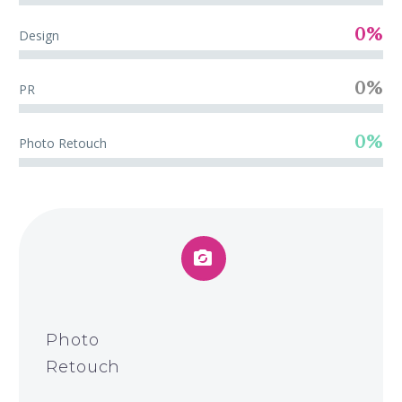
0%
Design
0%
PR
0%
Photo Retouch


Photo
Retouch