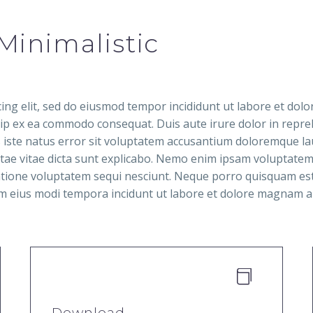
Minimalistic
cing elit, sed do eiusmod tempor incididunt ut labore et dol
quip ex ea commodo consequat. Duis aute irure dolor in repreh
nis iste natus error sit voluptatem accusantium doloremque
eatae vitae dicta sunt explicabo. Nemo enim ipsam voluptatem 
tione voluptatem sequi nesciunt. Neque porro quisquam est,
uam eius modi tempora incidunt ut labore et dolore magnam 


Download