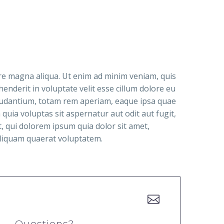
ore magna aliqua. Ut enim ad minim veniam, quis
enderit in voluptate velit esse cillum dolore eu
 laudantium, totam rem aperiam, eaque ipsa quae
quia voluptas sit aspernatur aut odit aut fugit,
 qui dolorem ipsum quia dolor sit amet,
aliquam quaerat voluptatem.


Questions?