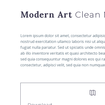
Modern Art
Clean 
Lorem ipsum dolor sit amet, consectetur adipisi
nostrud exercitation ullamco laboris nisi ut ali
fugiat nulla pariatur. Sed ut spiciatis unde om
ab illo inventore veritatis et quasi architecto b
sed quia consequuntur magni dolores eos qui ra
consectetur, adipisci velit, sed quia non numq


Download