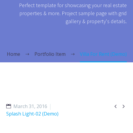
Perfect template for showcasing your real estate
properties & more. Project sample page with grid
gallery & property's details.
Home
Portfolio Item
Villa For Rent (Demo)


March 31, 2016
Splash Light-02 (Demo)