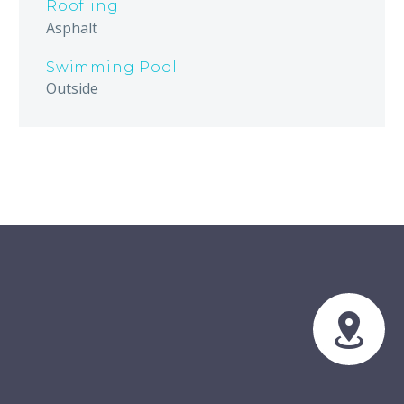
Roofling
Asphalt
Swimming Pool
Outside

