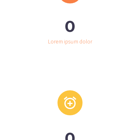
0
Lorem ipsum dolor


0