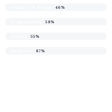
usability & design
46%
Programming
58%
testing
55%
databases
87%