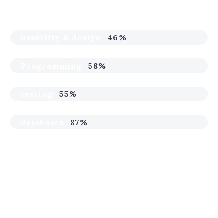
usability & design
46%
Programming
58%
testing
55%
databases
87%