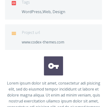
Tags

WordPress,Web, Design
Project url

www.codex-themes.com


Lorem ipsum dolor sit amet, consectetur adi pisicing
elit, sed do eiusmod tempor incididunt ut labore et
dolore magna aliqua. Ut enim ad minim veniam, quis
nostrud exercitation ullamco ipsum dolor sit amet,
consectetur adi pisicing elit, sed do eiusmod tempor