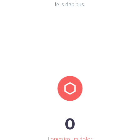
felis dapibus.


0
Lorem ipsum dolor